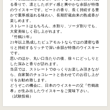
る香りで、凛としたボディ感と爽やかな余韻が特徴
のウイスキーです。ピートの香り、長く持続する豊
かで重厚感溢れる味わい、長期貯蔵由来の熟成香が
楽しめます。
ストレートはもちろん、水割り、ソーダ割りでも、
大変美味しく召し上がれます。
『竹鶴21年』
21年以上熟成したピュアモルトならではの濃密な香
りと持続するリッチで深い余韻が特徴のウイスキー
です。
思いのほか、丸い口当たりの後、徐々にどっしりと
した深みと香りが訪れます。
当店では、ストレートでゆっくりお楽しみ頂きなが
ら、自家製のチョコレートと合わせてのお召し上が
りをお勧め致します。
どうぞこの機会に、日本のウイスキーの父『竹鶴政
孝』が生み出したウイスキーをご賞味下さい。
（試験投稿）